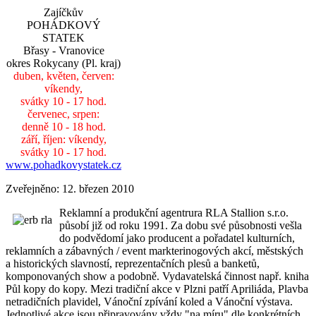
Zajíčkův
POHÁDKOVÝ
STATEK
Břasy - Vranovice
okres Rokycany (Pl. kraj)
duben, květen, červen:
víkendy,
svátky 10 - 17 hod.
červenec, srpen:
denně 10 - 18 hod.
září, říjen: víkendy,
svátky 10 - 17 hod.
www.pohadkovystatek.cz
Zveřejněno: 12. březen 2010
Reklamní a produkční agentrura RLA Stallion s.r.o.
působí již od roku 1991. Za dobu své působnosti vešla
do podvědomí jako producent a pořadatel kulturních,
reklamních a zábavných / event markterinogových akcí, městských
a historických slavností, reprezentačních plesů a banketů,
komponovaných show a podobně. Vydavatelská činnost např. kniha
Půl kopy do kopy. Mezi tradiční akce v Plzni patří Apriliáda, Plavba
netradičních plavidel, Vánoční zpívání koled a Vánoční výstava.
Jednotlivé akce jsou připravovány vždy "na míru" dle konkrétních