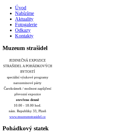
Úvod
Nabízíme
Aktuality
Fotogalerie
Odkazy
Kontakty
Muzeum strašidel
JEDINEČNÁ EXPOZICE
STRAŠIDEL A POHÁDKOVÝCH
BYTOSTÍ
speciální výukové programy
narozeninové párty
Čarokrámek / možnost zapůjčení
převozní expozice
otevřeno denně
10.00 - 18.00 hod.
nám. Republiky 33, Plzeň
www.muzeumstrasidel.cz
Pohádkový statek