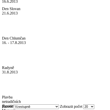
16.6.2013
Den Slovan
21.6.2013
Den Chlumčan
16. - 17.8.2013
Radyně
31.8.2013
Plavba
netradičních
plavidel s
Řazení
Zobrazit počet